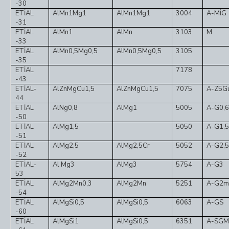
-30
ETİAL
AlMn1Mg1
AlMn1Mg1
3004
A-MİG
-31
ETİAL
AlMn1
AlMn
3103
M
-33
ETİAL
AlMn0,5Mg0,5
AlMn0,5Mg0,5
3105
-35
ETİAL
7178
-43
ETİAL-
AlZnMgCu1,5
AlZnMgCu1,5
7075
A-Z5G
44
ETİAL
AlNg0,8
AlMg1
5005
A-G0,
-50
ETİAL
AlMg1,5
5050
A-G1,
-51
ETİAL
AlMg2,5
AlMg2,5Cr
5052
A-G2,
-52
ETİAL-
Al Mg3
AlMg3
5754
A-G3
53
ETİAL
AlMg2Mn0,3
AlMg2Mn
5251
A-G2
-54
ETİAL
AlMgSi0,5
AlMgSi0,5
6063
A-GS
-60
ETİAL
AlMgSi1
AlMgSi0,5
6351
A-SG