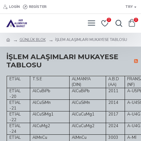
LOGIN
REGISTER
TRY
0
0
GÜNLÜK BLOK
İŞLEM ALAŞIMLARI MUKAYESE TABLOSU
İŞLEM ALAŞIMLARI MUKAYESE
TABLOSU
ETİAL
T.S.E
ALMANYA
A.B.D
FRANS
(DIN)
(AA)
(NF)
ETİAL
AlCuBiPb
AlCuBiPb
2011
A-U5P
-20
ETİAL
AlCuSiMn
AlCuSiMn
2014
A-U4S
-21
ETİAL
AlCuSİMg1
AlCuCuMg1
2017
A-U4G
-22
ETİAL
AlCuMg2
AlCuCuMg2
2024
A-U4G
-24
ETİAL
AlMnCu
AlMnCu
3003
A-Mİ