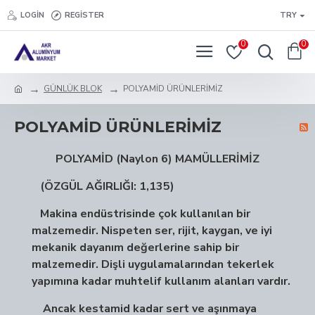
LOGIN
REGISTER
TRY
0
0
GÜNLÜK BLOK
POLYAMİD ÜRÜNLERİMİZ
POLYAMİD ÜRÜNLERİMİZ
POLYAMİD (Naylon 6) MAMÜLLERİMİZ
(ÖZGÜL AĞIRLIĞI: 1,135)
Makina endüstrisinde çok kullanılan bir
malzemedir. Nispeten ser, rijit, kaygan, ve iyi
mekanik dayanım
değerlerine sahip bir
malzemedir. Dişli uygulamalarından tekerlek
yapımına kadar muhtelif kullanım
alanları vardır.
Ancak kestamid kadar sert ve aşınmaya