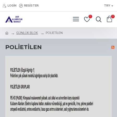
LOGIN
REGISTER
TRY
0
0
GÜNLÜK BLOK
POLİETİLEN
POLİETİLEN